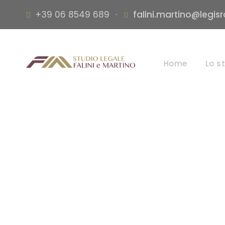
+39 06 8549 689
·
falini.martino@legis
Home
Lo s