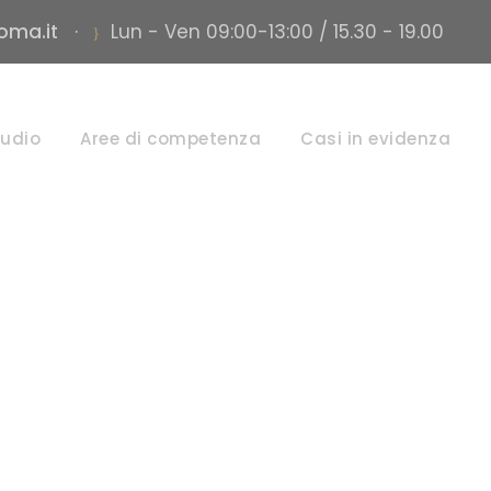
roma.it
·
Lun - Ven 09:00-13:00 / 15.30 - 19.00
tudio
Aree di competenza
Casi in evidenza
Month
FEBBRAIO 2024