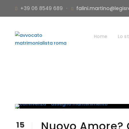
+39 06 8549 689
·
falini.martino@legis
Home
Lo s
Nuovo Amore? 
15