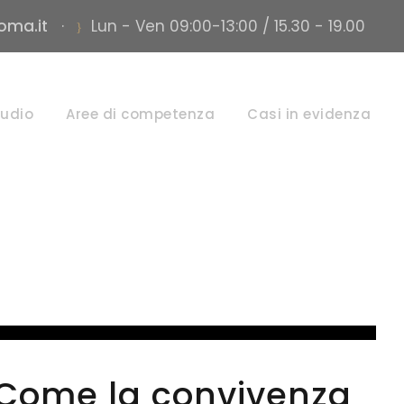
roma.it
·
Lun - Ven 09:00-13:00 / 15.30 - 19.00
Day
tudio
Aree di competenza
Casi in evidenza
GENNAIO 15, 2025
Come la convivenza