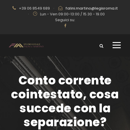
+39 06 8549 689
·
falini.martino@legisroma.it
·
Lun - Ven 09:00-13:00 / 15.30 - 19.00
Seguici su:
Conto corrente
cointestato, cosa
succede con la
separazione?